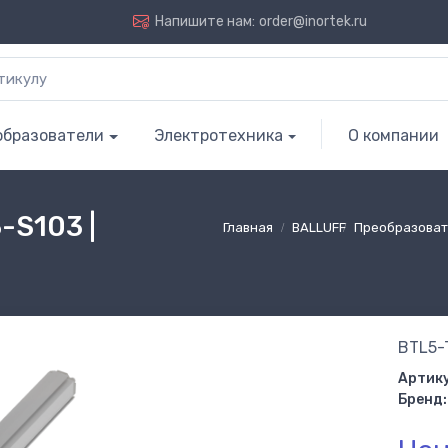
Напишите нам:
order@inortek.ru
образователи
Электротехника
О компании
S103 |
Главная
BALLUFF
Преобразоват
BTL5-
Артику
Бренд: