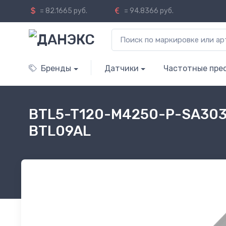
= 82.1665 руб.
= 94.8366 руб.
Бренды
Датчики
Частотные пре
BTL5-T120-M4250-P-SA303-
BTL09AL