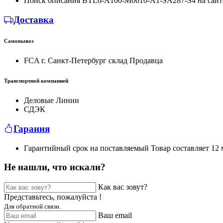
Поиск описания BTL6-A100-M0610-A1-SA287-S4 на сайт
Доставка
Самовывоз
FCA г. Санкт-Петербург склад Продавца
Транспортной компанией
Деловые Линии
СДЭК
Гарания
Гарантийный срок на поставляемый Товар составляет 12 м
Не нашли, что искали?
Как вас зовут?
Представьтесь, пожалуйста !
Для обратной связи.
Ваш email