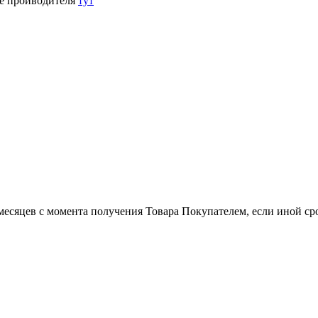
е проиводителя
тут
есяцев с момента получения Товара Покупателем, если иной сро