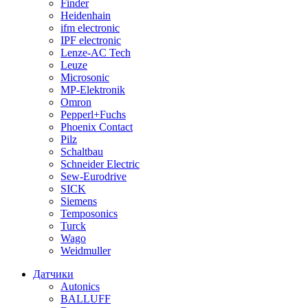
Finder
Heidenhain
ifm electronic
IPF electronic
Lenze-AC Tech
Leuze
Microsonic
MP-Elektronik
Omron
Pepperl+Fuchs
Phoenix Contact
Pilz
Schaltbau
Schneider Electric
Sew-Eurodrive
SICK
Siemens
Temposonics
Turck
Wago
Weidmuller
Датчики
Autonics
BALLUFF