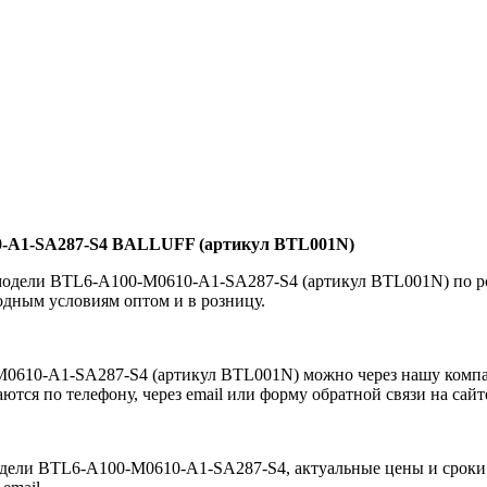
0-A1-SA287-S4 BALLUFF (артикул BTL001N)
одели BTL6-A100-M0610-A1-SA287-S4 (артикул BTL001N) по ро
ным условиям оптом и в розницу.
0610-A1-SA287-S4 (артикул BTL001N) можно через нашу комп
тся по телефону, через email или форму обратной связи на сайт
дели BTL6-A100-M0610-A1-SA287-S4, актуальные цены и сроки 