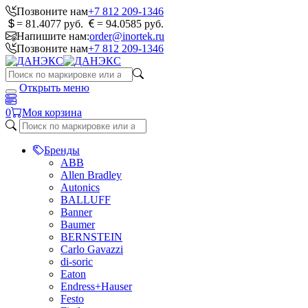
Позвоните нам
+7 812 209-1346
= 81.4077 руб.
= 94.0585 руб.
Напишите нам:
order@inortek.ru
Позвоните нам
+7 812 209-1346
Открыть меню
0
Моя корзина
Бренды
ABB
Allen Bradley
Autonics
BALLUFF
Banner
Baumer
BERNSTEIN
Carlo Gavazzi
di-soric
Eaton
Endress+Hauser
Festo