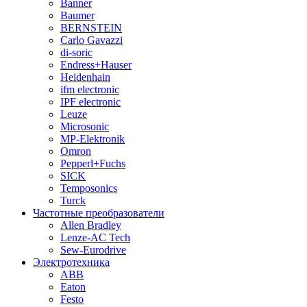
Banner
Baumer
BERNSTEIN
Carlo Gavazzi
di-soric
Endress+Hauser
Heidenhain
ifm electronic
IPF electronic
Leuze
Microsonic
MP-Elektronik
Omron
Pepperl+Fuchs
SICK
Temposonics
Turck
Частотные преобразователи
Allen Bradley
Lenze-AC Tech
Sew-Eurodrive
Электротехника
ABB
Eaton
Festo