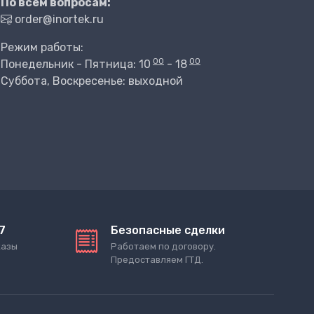
По всем вопросам:
order@inortek.ru
Режим работы:
00
00
Понедельник - Пятница: 10
- 18
Суббота, Воскресенье: выходной
7
Безопасные сделки
казы
Работаем по договору.
Предоставляем ГТД.