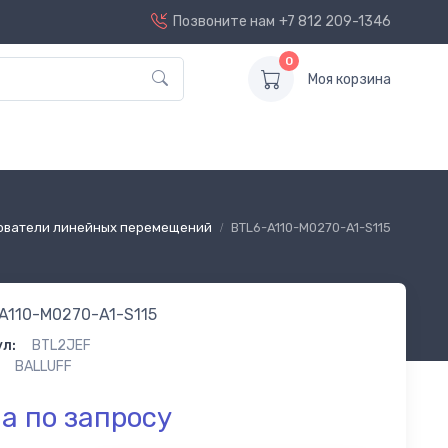
Позвоните нам
+7 812 209-1346
0
Моя корзина
ователи линейных перемещений
BTL6-A110-M0270-A1-S115
A110-M0270-A1-S115
л:
BTL2JEF
BALLUFF
а по запросу