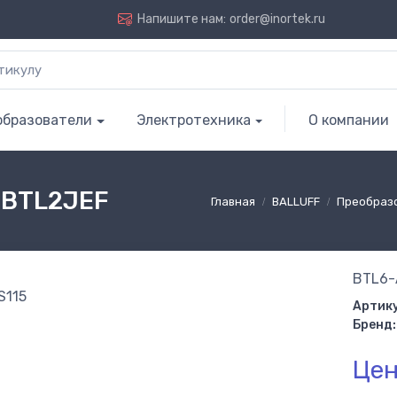
Напишите нам:
order@inortek.ru
образователи
Электротехника
О компании
 BTL2JEF
Главная
BALLUFF
Преобраз
BTL6-
Артику
Бренд:
Цен