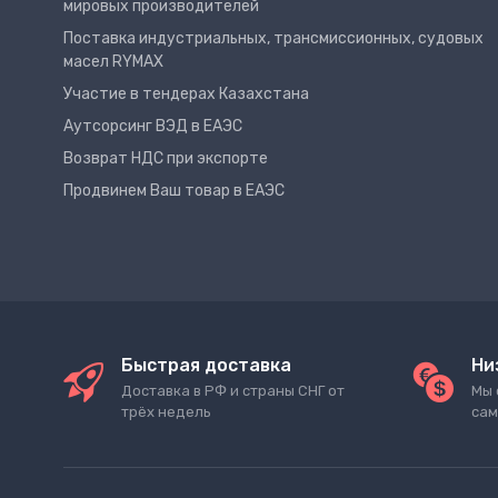
мировых производителей
Поставка индустриальных, трансмиссионных, судовых
масел RYMAX
Участие в тендерах Казахстана
Аутсорсинг ВЭД в ЕАЭС
Возврат НДС при экспорте
Продвинем Ваш товар в ЕАЭС
Быстрая доставка
Ни
Доставка в РФ и страны СНГ от
Мы 
трёх недель
сам