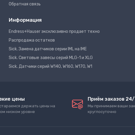
Обратная связь
Информация
Endress+Hauser эксклюзивно продает техно
Распродажа остатков
Sick. Замена датчиков серии IML на IME
Sick. Световые завесы серий MLG-1 и XLG
Sick. Датчики серий W140, W160, W170, W1
зкие цены
Приём заказов 24/
стараемся держать цены на
Мы принимаем ваши за
ом низком уровне
круглосуточно