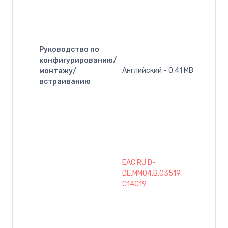
Руководство по
конфигурированию/
Английский - 0.41 MB
монтажу/
встраиванию
EAC RU D-
DE.MM04.B.03519
C14C19