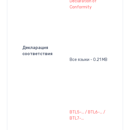
Declaration of
Conformity
Декларация
соответствия
Все языки - 0.21 MB
BTL5-... / BTL6-... /
BTL7-...