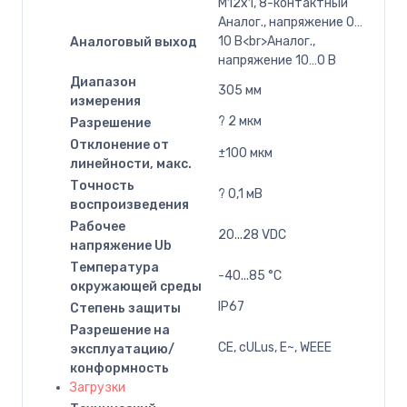
M12x1, 8-контактный
Аналог., напряжение 0…
10 В<br>Аналог.,
Аналоговый выход
напряжение 10…0 В
Диапазон
305 мм
измерения
? 2 мкм
Разрешение
Отклонение от
±100 мкм
линейности, макс.
Точность
? 0,1 мВ
воспроизведения
Рабочее
20...28 VDC
напряжение Ub
Температура
-40...85 °C
окружающей среды
IP67
Степень защиты
Разрешение на
CE, cULus, E~, WEEE
эксплуатацию/
конформность
Загрузки