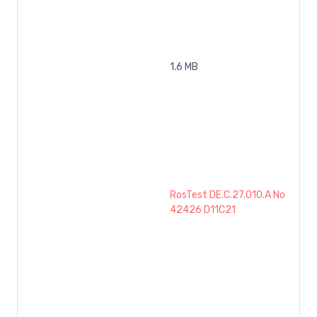
1.6 MB
RosTest DE.C.27.010.A No
42426 D11C21