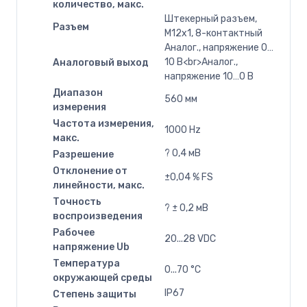
количество, макс.
Штекерный разъем,
Разъем
M12x1, 8-контактный
Аналог., напряжение 0…
10 В<br>Аналог.,
Аналоговый выход
напряжение 10…0 В
Диапазон
560 мм
измерения
Частота измерения,
1000 Hz
макс.
? 0,4 мВ
Разрешение
Отклонение от
±0,04 % FS
линейности, макс.
Точность
? ± 0,2 мВ
воспроизведения
Рабочее
20...28 VDC
напряжение Ub
Температура
0...70 °C
окружающей среды
IP67
Степень защиты