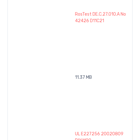
RosTest DE.C.27.010.A No
42426 D11C21
11.37 MB
UL E227256 20020809