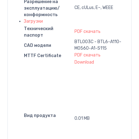
Разрешение на
CE, cULus, E~, WEEE
эксплуатацию/
конформность
Загрузки
Технический
PDF скачать
паспорт
BTL003C - BTL6-A110-
CAD модели
M0560-A1-S115
PDF скачать
MTTF Certificate
Download
Вид продукта
0.01 MB