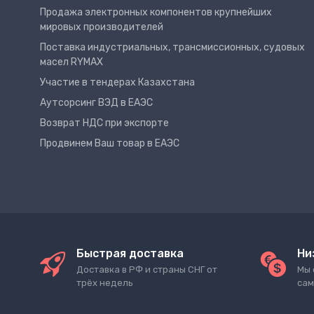
Продажа электронных компонентов крупнейших
мировых производителей
Поставка индустриальных, трансмиссионных, судовых
масел RYMAX
Участие в тендерах Казахстана
Аутсорсинг ВЭД в ЕАЭС
Возврат НДС при экспорте
Продвинем Ваш товар в ЕАЭС
Быстрая доставка
Ни
Доставка в РФ и страны СНГ от
Мы 
трёх недель
сам