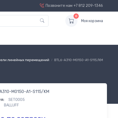
Позвоните нам
+7 812 209-1346
0
Моя корзина
тели линейных перемещений
BTL6-A310-M0150-A1-S115/KM
A310-M0150-A1-S115/KM
л:
SET0005
BALLUFF