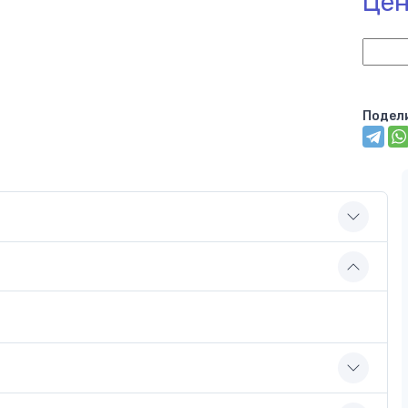
Цен
Подел