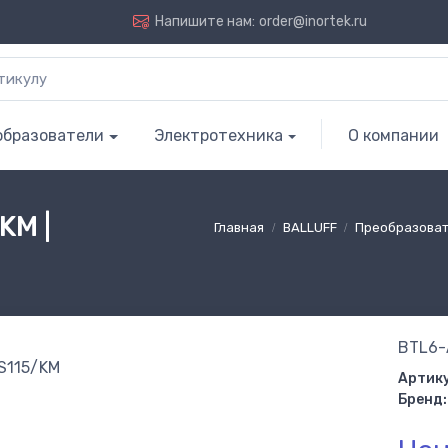
Напишите нам:
order@inortek.ru
образователи
Электротехника
О компании
KM |
Главная
BALLUFF
Преобразова
BTL6-
Артику
Бренд: