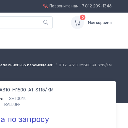
Позвоните нам
+7 812 209-1346
0
Моя корзина
тели линейных перемещений
BTL6-A310-M1500-A1-S115/KM
A310-M1500-A1-S115/KM
л:
SET001K
BALLUFF
а по запросу