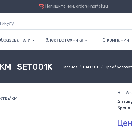
Напишите нам:
order@inortek.ru
образователи
Электротехника
О компании
KM | SET001K
Главная
BALLUFF
Преобразова
BTL6-
Артику
Бренд:
Цен