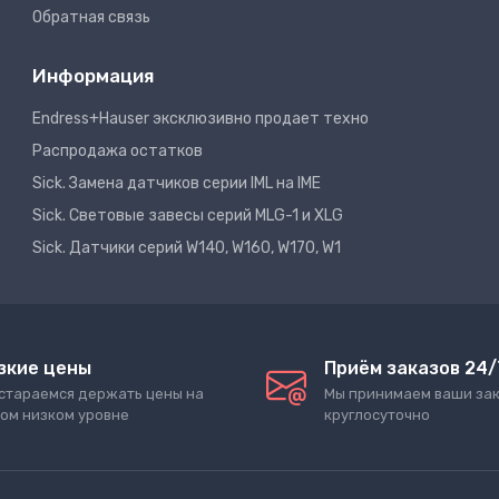
Обратная связь
Информация
Endress+Hauser эксклюзивно продает техно
Распродажа остатков
Sick. Замена датчиков серии IML на IME
Sick. Световые завесы серий MLG-1 и XLG
Sick. Датчики серий W140, W160, W170, W1
зкие цены
Приём заказов 24/
стараемся держать цены на
Мы принимаем ваши за
ом низком уровне
круглосуточно