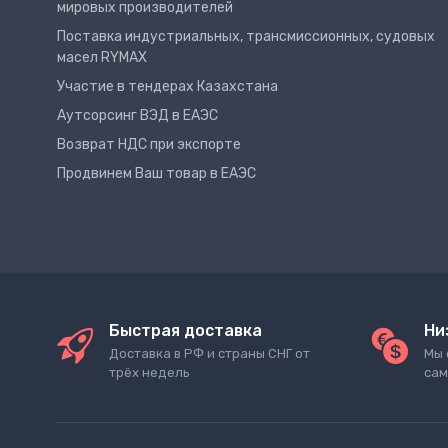
мировых производителей
Поставка индустриальных, трансмиссионных, судовых
масел RYMAX
Участие в тендерах Казахстана
Аутсорсинг ВЭД в ЕАЭС
Возврат НДС при экспорте
Продвинем Ваш товар в ЕАЭС
Быстрая доставка
Ни
Доставка в РФ и страны СНГ от
Мы 
трёх недель
сам