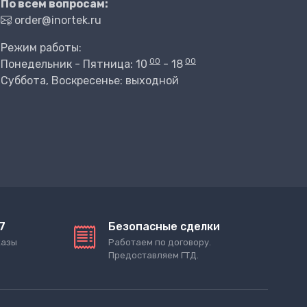
По всем вопросам:
order@inortek.ru
Режим работы:
00
00
Понедельник - Пятница: 10
- 18
Суббота, Воскресенье: выходной
7
Безопасные сделки
казы
Работаем по договору.
Предоставляем ГТД.