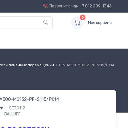
Позвоните нам
+7 812 209-1346
0
Моя корзина
тели линейных перемещений
BTL6-A500-M0152-PF-S115/PK14
A500-M0152-PF-S115/PK14
л:
SET0112
BALLUFF