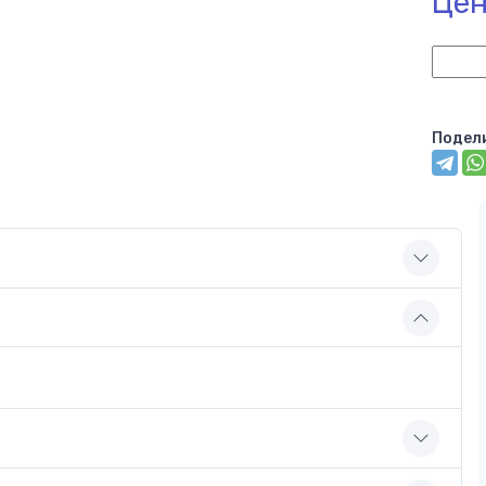
Цен
Подел