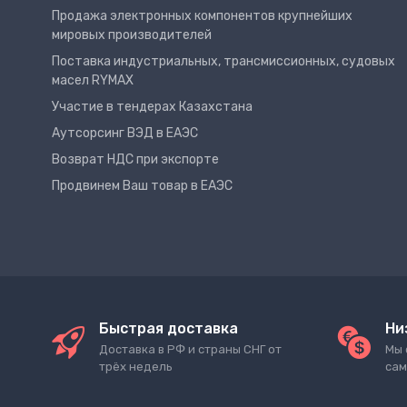
Продажа электронных компонентов крупнейших
мировых производителей
Поставка индустриальных, трансмиссионных, судовых
масел RYMAX
Участие в тендерах Казахстана
Аутсорсинг ВЭД в ЕАЭС
Возврат НДС при экспорте
Продвинем Ваш товар в ЕАЭС
Быстрая доставка
Ни
Доставка в РФ и страны СНГ от
Мы 
трёх недель
сам