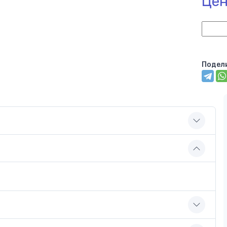
Цен
Подел