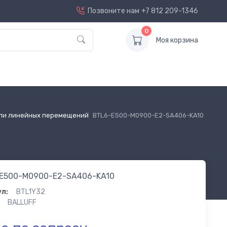
Позвоните нам
+7 812 209-1346
0
Моя корзина
ли линейных перемещений
BTL6-E500-M0900-E2-SA406-KA10
E500-M0900-E2-SA406-KA10
л:
BTL1Y32
BALLUFF