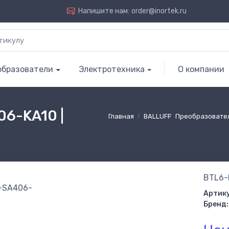
Напишите нам:
order@inortek.ru
образователи
Электротехника
О компании
6-KA10 |
Главная
BALLUFF
Преобразовате
BTL6-
Артику
Бренд: