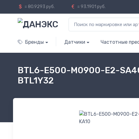
= 80.9293 руб.
= 93.1901 руб.
Бренды
Датчики
Частотные пре
BTL6-E500-M0900-E2-SA40
BTL1Y32