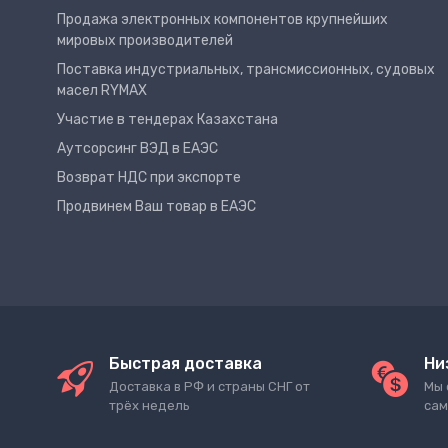
Продажа электронных компонентов крупнейших
мировых производителей
Поставка индустриальных, трансмиссионных, судовых
масел RYMAX
Участие в тендерах Казахстана
Аутсорсинг ВЭД в ЕАЭС
Возврат НДС при экспорте
Продвинем Ваш товар в ЕАЭС
Быстрая доставка
Ни
Доставка в РФ и страны СНГ от
Мы 
трёх недель
сам