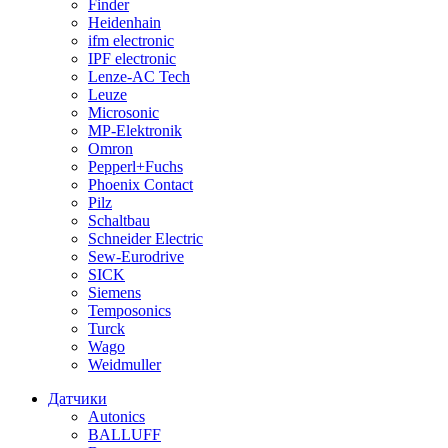
Finder
Heidenhain
ifm electronic
IPF electronic
Lenze-AC Tech
Leuze
Microsonic
MP-Elektronik
Omron
Pepperl+Fuchs
Phoenix Contact
Pilz
Schaltbau
Schneider Electric
Sew-Eurodrive
SICK
Siemens
Temposonics
Turck
Wago
Weidmuller
Датчики
Autonics
BALLUFF