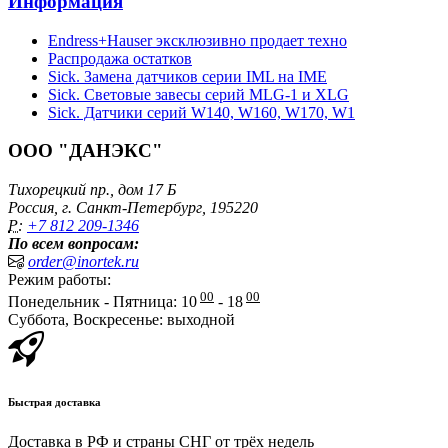
Информация
Endress+Hauser эксклюзивно продает техно
Распродажа остатков
Sick. Замена датчиков серии IML на IME
Sick. Световые завесы серий MLG-1 и XLG
Sick. Датчики серий W140, W160, W170, W1
ООО "ДАНЭКС"
Тихорецкий пр., дом 17 Б
Россия, г. Санкт-Петербург, 195220
P:
+7 812 209-1346
По всем вопросам:
order@inortek.ru
Режим работы:
00
00
Понедельник - Пятница: 10
- 18
Суббота, Воскресенье: выходной
Быстрая доставка
Доставка в РФ и страны СНГ от трёх недель