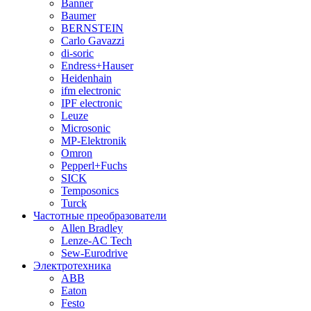
Banner
Baumer
BERNSTEIN
Carlo Gavazzi
di-soric
Endress+Hauser
Heidenhain
ifm electronic
IPF electronic
Leuze
Microsonic
MP-Elektronik
Omron
Pepperl+Fuchs
SICK
Temposonics
Turck
Частотные преобразователи
Allen Bradley
Lenze-AC Tech
Sew-Eurodrive
Электротехника
ABB
Eaton
Festo