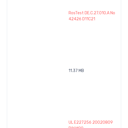
RosTest DE.C.27.010.A No
42426 D11C21
11.37 MB
UL E227256 20020809