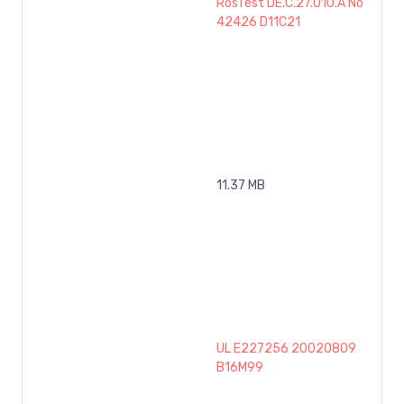
RosTest DE.C.27.010.A No
42426 D11C21
11.37 MB
UL E227256 20020809
B16M99