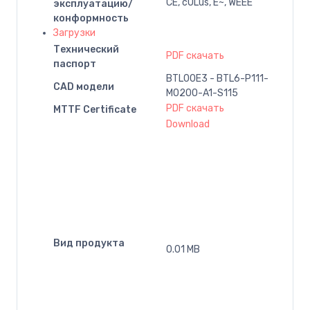
CE, cULus, E~, WEEE
эксплуатацию/
конформность
Загрузки
Технический
PDF скачать
паспорт
BTL00E3 - BTL6-P111-
CAD модели
M0200-A1-S115
PDF скачать
MTTF Certificate
Download
Вид продукта
0.01 MB