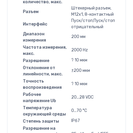
количество, макс.
Штекерный разъем,
Разъем
M12x1, 8-контактный
Пуск/стоп;Пуск/стоп
Интерфейс
отрицательный
Диапазон
200 мм
измерения
Частота измерения,
2000 Hz
макс.
? 10 мкм
Разрешение
Отклонение от
±200 мкм
линейности, макс.
Точность
? 10 мкм
воспроизведения
Рабочее
20...28 VDC
напряжение Ub
Температура
0...70 °C
окружающей среды
IP67
Степень защиты
Разрешение на