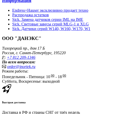
Информация
Endress+Hauser эксклюзивно продает техно
Распродажа остатков
Sick. Замена датчиков серии IML на IME
Sick. Световые завесы серий MLG-1 и XLG
Sick. Датчики серий W140, W160, W170, W1
ООО "ДАНЭКС"
Тихорецкий пр., дом 17 Б
Россия, г. Санкт-Петербург, 195220
P:
+7 812 209-1346
По всем вопросам:
order@inortek.ru
Режим работы:
00
00
Понедельник - Пятница: 10
- 18
Суббота, Воскресенье: выходной
Быстрая доставка
Доставка в РФ и страны СНГ от трёх недель