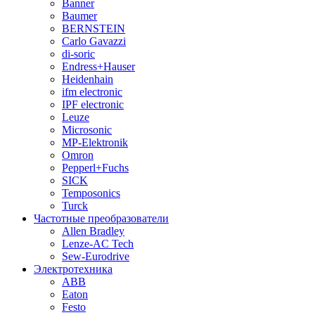
Banner
Baumer
BERNSTEIN
Carlo Gavazzi
di-soric
Endress+Hauser
Heidenhain
ifm electronic
IPF electronic
Leuze
Microsonic
MP-Elektronik
Omron
Pepperl+Fuchs
SICK
Temposonics
Turck
Частотные преобразователи
Allen Bradley
Lenze-AC Tech
Sew-Eurodrive
Электротехника
ABB
Eaton
Festo