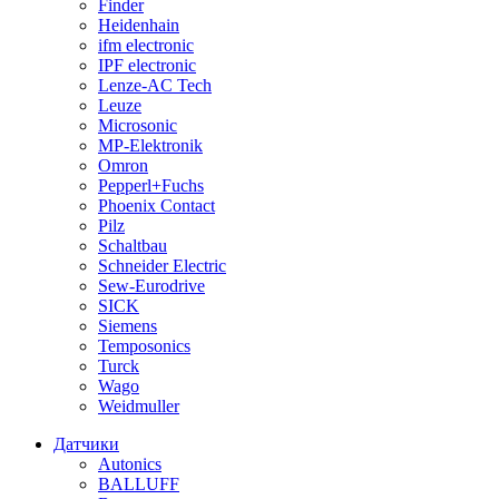
Finder
Heidenhain
ifm electronic
IPF electronic
Lenze-AC Tech
Leuze
Microsonic
MP-Elektronik
Omron
Pepperl+Fuchs
Phoenix Contact
Pilz
Schaltbau
Schneider Electric
Sew-Eurodrive
SICK
Siemens
Temposonics
Turck
Wago
Weidmuller
Датчики
Autonics
BALLUFF