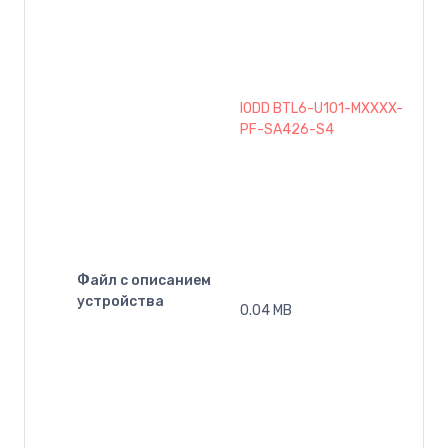
IODD BTL6-U101-MXXXX-
PF-SA426-S4
Файл с описанием
устройства
0.04 MB