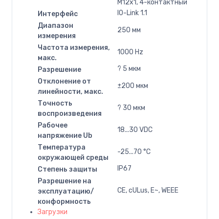
M12x1, 4-контактный
IO-Link 1.1
Интерфейс
Диапазон
250 мм
измерения
Частота измерения,
1000 Hz
макс.
? 5 мкм
Разрешение
Отклонение от
±200 мкм
линейности, макс.
Точность
? 30 мкм
воспроизведения
Рабочее
18...30 VDC
напряжение Ub
Температура
-25...70 °C
окружающей среды
IP67
Степень защиты
Разрешение на
CE, cULus, E~, WEEE
эксплуатацию/
конформность
Загрузки