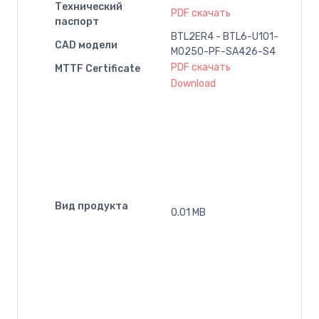
Технический
PDF скачать
паспорт
BTL2ER4 - BTL6-U101-
CAD модели
M0250-PF-SA426-S4
PDF скачать
MTTF Certificate
Download
Вид продукта
0.01 MB