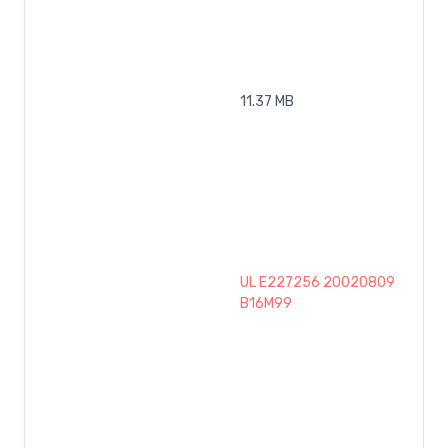
11.37 MB
UL E227256 20020809
B16M99