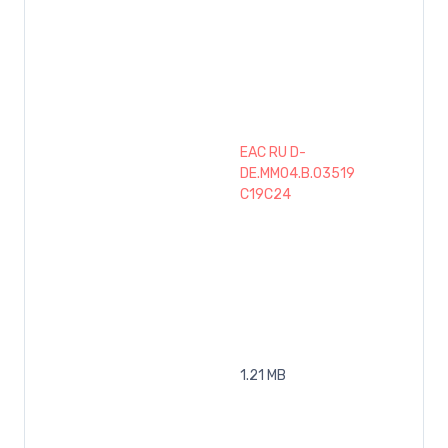
EAC RU D-
DE.MM04.B.03519
C19C24
1.21 MB