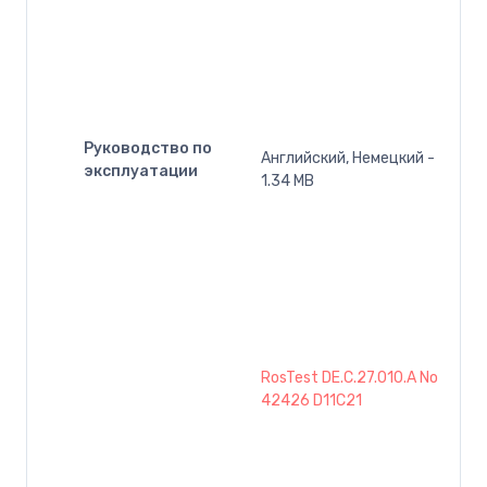
Руководство по
Английский, Немецкий -
эксплуатации
1.34 MB
RosTest DE.C.27.010.A No
42426 D11C21