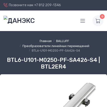
Позвоните нам
+7 812 209-1346
0
Главная
BALLUFF
Преобразователи линейных перемещений
BTL6-U101-M0250-PF-SA426-S4
BTL6-U101-M0250-PF-SA426-S4 |
BTL2ER4