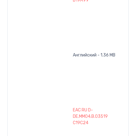
B19M99
Английский - 1.36 MB
EAC RU D-
DE.MM04.B.03519
C19C24