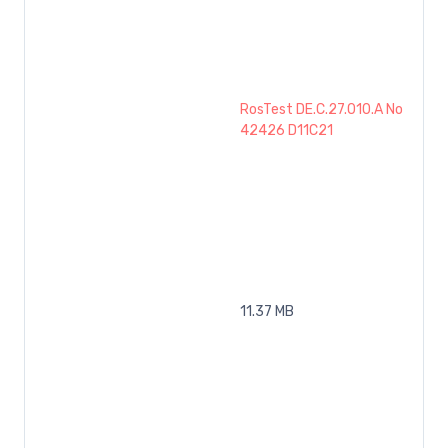
RosTest DE.C.27.010.A No
42426 D11C21
11.37 MB