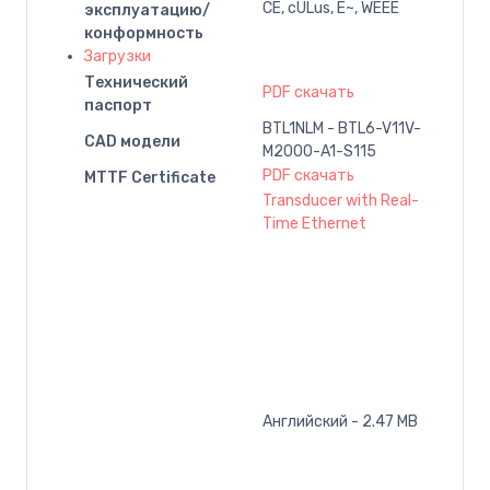
CE, cULus, E~, WEEE
эксплуатацию/
конформность
Загрузки
Технический
PDF скачать
паспорт
BTL1NLM - BTL6-V11V-
CAD модели
M2000-A1-S115
PDF скачать
MTTF Certificate
Transducer with Real-
Time Ethernet
Английский - 2.47 MB