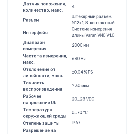
Датчик положения,
4
количество, макс.
Штекерный разъем,
Разъем
M12x1, 8-контактный
Система измерения
Интерфейс
длины Varan VNO V1.0
Диапазон
2000 мм
измерения
Частота измерения,
630 Hz
макс.
Отклонение от
±0,04 % FS
линейности, макс.
Точность
? 30 мкм
воспроизведения
Рабочее
20...28 VDC
напряжение Ub
Температура
0...70 °C
окружающей среды
IP67
Степень защиты
Разрешение на