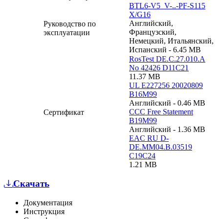
BTL6-V5_V-..-PF-S115
X/G16
Английский,
Руководство по
Французский,
эксплуатации
Немецкий, Итальянский,
Испанский - 6.45 MB
RosTest DE.C.27.010.A
No 42426 D11C21
11.37 MB
UL E227256 20020809
B16M99
Английский - 0.46 MB
CCC Free Statement
Сертификат
B19M99
Английский - 1.36 MB
EAC RU D-
DE.MM04.B.03519
C19C24
1.21 MB
Скачать
Документация
Инструкция