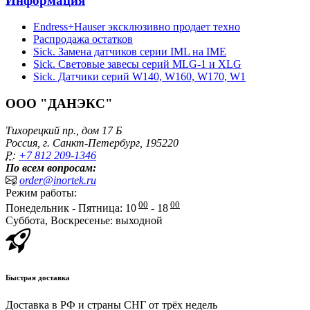
Информация
Endress+Hauser эксклюзивно продает техно
Распродажа остатков
Sick. Замена датчиков серии IML на IME
Sick. Световые завесы серий MLG-1 и XLG
Sick. Датчики серий W140, W160, W170, W1
ООО "ДАНЭКС"
Тихорецкий пр., дом 17 Б
Россия, г. Санкт-Петербург, 195220
P:
+7 812 209-1346
По всем вопросам:
order@inortek.ru
Режим работы:
00
00
Понедельник - Пятница: 10
- 18
Суббота, Воскресенье: выходной
Быстрая доставка
Доставка в РФ и страны СНГ от трёх недель