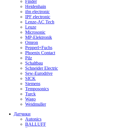
Finder
Heidenhain
ifm electronic
IPF electronic
Lenze-AC Tech
Leuze
Microsonic
MP-Elektronik
Omron
Pepperl+Fuchs
Phoenix Contact
Pilz
Schaltbau
Schneider Electric
Sew-Eurodrive
SICK
Siemens
Temposonics
Turck
Wago
Weidmuller
Датчики
Autonics
BALLUFF