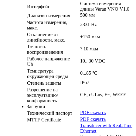
Система измерения
Интерфейс
длины Varan VNO V1.0
500 мм
Диапазон измерения
Частота измерения,
2331 Hz
макс.
Отклонение от
±150 мкм
линейности, макс.
Точность
? 10 мкм
воспроизведения
Рабочее напряжение
10...30 VDC
Ub
Температура
0...85 °C
окружающей среды
IP67
Степень защиты
Разрешение на
CE, cULus, E~, WEEE
эксплуатацию/
конформность
Загрузки
PDF скачать
Технический паспорт
PDF скачать
MTTF Certificate
Transducer with Real-Time
Ethernet