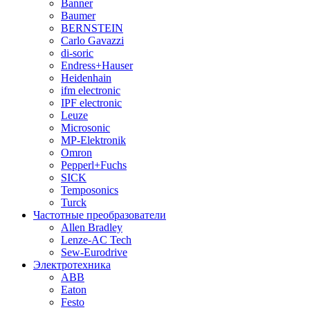
Banner
Baumer
BERNSTEIN
Carlo Gavazzi
di-soric
Endress+Hauser
Heidenhain
ifm electronic
IPF electronic
Leuze
Microsonic
MP-Elektronik
Omron
Pepperl+Fuchs
SICK
Temposonics
Turck
Частотные преобразователи
Allen Bradley
Lenze-AC Tech
Sew-Eurodrive
Электротехника
ABB
Eaton
Festo