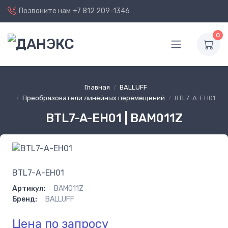
Позвоните нам
+7 812 209-1346
0
Главная
BALLUFF
Преобразователи линейных перемещений
BTL7-A-EH01
BTL7-A-EH01 | BAM011Z
BTL7-A-EH01
Артикул:
BAM011Z
Бренд:
BALLUFF
Цена по запросу