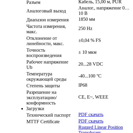
Кабель, 15,00 м, PUR
Разъем
Аналог., напряжение 0…
Аналоговый выход
10 В
1850 мм
Диапазон измерения
Частота измерения,
250 Hz
макс.
Отклонение от
±0,04 % FS
линейности, макс.
Точность
± 10 мкм
воспроизведения
Рабочее напряжение
20...28 VDC
Ub
Температура
-40...100 °C
окружающей среды
IP68
Степень защиты
Разрешение на
CE, E~, WEEE
эксплуатацию/
конформность
Загрузки
PDF скачать
Технический паспорт
PDF скачать
MTTF Certificate
Rugged Linear Position
Transducers