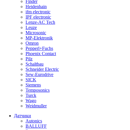
Finder
Heidenhain
ifm electronic
IPF electronic
Lenze-AC Tech
Leuze
Microsonic
MP-Elektronik
Omron
Pepperl+Fuchs
Phoenix Contact
Pilz
Schaltbau
Schneider Electric
Sew-Eurodrive
SICK
Siemens
Temposonics
Turck
Wago
Weidmuller
Датчики
Autonics
BALLUFF