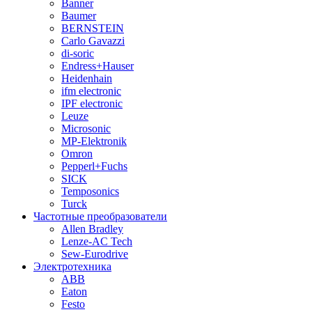
Banner
Baumer
BERNSTEIN
Carlo Gavazzi
di-soric
Endress+Hauser
Heidenhain
ifm electronic
IPF electronic
Leuze
Microsonic
MP-Elektronik
Omron
Pepperl+Fuchs
SICK
Temposonics
Turck
Частотные преобразователи
Allen Bradley
Lenze-AC Tech
Sew-Eurodrive
Электротехника
ABB
Eaton
Festo