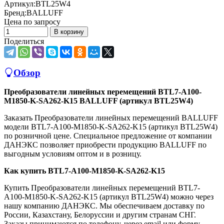
Артикул:
BTL25W4
Бренд:
BALLUFF
Цена по запросу
В корзину
Поделиться
Обзор
Преобразователи линейных перемещений BTL7-A100-
M1850-K-SA262-K15 BALLUFF (артикул BTL25W4)
Заказать Преобразователи линейных перемещений BALLUFF
модели BTL7-A100-M1850-K-SA262-K15 (артикул BTL25W4)
по розничной цене. Специальное предложение от компании
ДАНЭКС позволяет приобрести продукцию BALLUFF по
выгодным условиям оптом и в розницу.
Как купить BTL7-A100-M1850-K-SA262-K15
Купить Преобразователи линейных перемещений BTL7-
A100-M1850-K-SA262-K15 (артикул BTL25W4) можно через
нашу компанию ДАНЭКС. Мы обеспечиваем доставку по
России, Казахстану, Белоруссии и другим странам СНГ.
Заказы принимаются по телефону, через email или форму