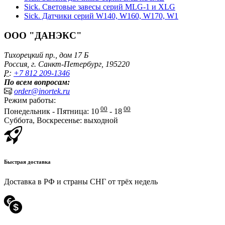
Sick. Световые завесы серий MLG-1 и XLG
Sick. Датчики серий W140, W160, W170, W1
ООО "ДАНЭКС"
Тихорецкий пр., дом 17 Б
Россия, г. Санкт-Петербург, 195220
P:
+7 812 209-1346
По всем вопросам:
order@inortek.ru
Режим работы:
00
00
Понедельник - Пятница: 10
- 18
Суббота, Воскресенье: выходной
Быстрая доставка
Доставка в РФ и страны СНГ от трёх недель