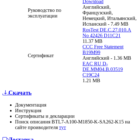
Download
Английский,
Руководство по
Французский,
эксплуатации
Немецкий, Итальянский,
Испанский - 7.49 MB
RosTest DE.C.27.010.A
No 42426 D11C21
11.37 MB
CCC Free Statement
B19M99
Сертификат
Английский - 1.36 MB
EAC RU D-
DE.MM04.B.03519
C19C24
1.21 MB
Скачать
Документация
Инструкция
Сертификаты и декларации
Поиск описания BTL7-A100-M1850-K-SA262-K15 на
сайте проиводителя
тут
Доставка