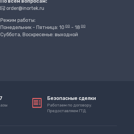
По всем вопросам:
order@inortek.ru
Режим работы:
00
00
Понедельник - Пятница: 10
- 18
Суббота, Воскресенье: выходной
7
Безопасные сделки
казы
Работаем по договору.
Предоставляем ГТД.