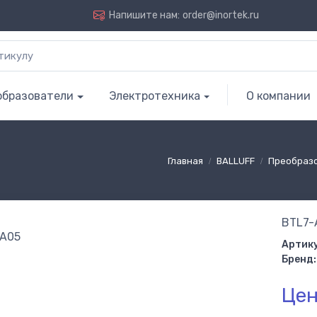
Напишите нам:
order@inortek.ru
образователи
Электротехника
О компании
Главная
BALLUFF
Преобраз
BTL7-
Артику
Бренд:
Цен