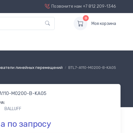
Позвоните нам
+7 812 209-1346
0
Моя корзина
ователи линейных перемещений
BTL7-A110-M0200-B-KA05
A110-M0200-B-KA05
л:
BALLUFF
а по запросу