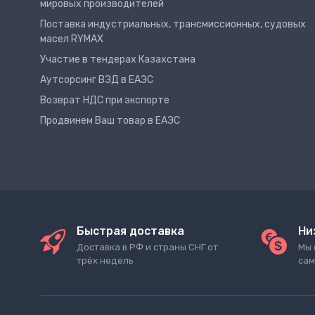
мировых производителей
Поставка индустриальных, трансмиссионных, судовых
масел RYMAX
Участие в тендерах Казахстана
Аутсорсинг ВЭД в ЕАЭС
Возврат НДС при экспорте
Продвинем Ваш товар в ЕАЭС
Быстрая доставка
Ни
Доставка в РФ и страны СНГ от
Мы 
трёх недель
сам