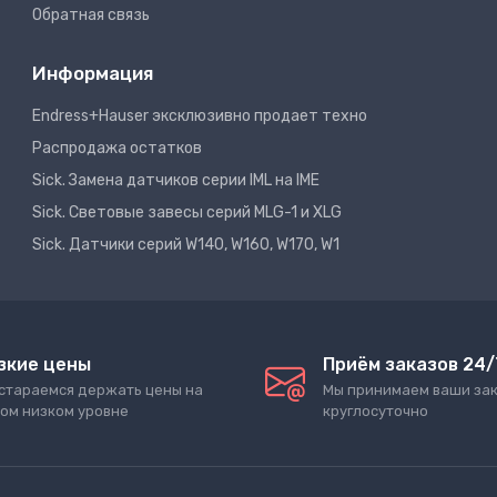
Обратная связь
Информация
Endress+Hauser эксклюзивно продает техно
Распродажа остатков
Sick. Замена датчиков серии IML на IME
Sick. Световые завесы серий MLG-1 и XLG
Sick. Датчики серий W140, W160, W170, W1
зкие цены
Приём заказов 24/
стараемся держать цены на
Мы принимаем ваши за
ом низком уровне
круглосуточно