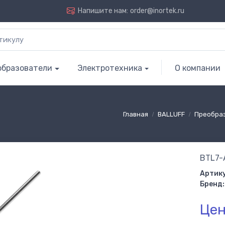
Напишите нам:
order@inortek.ru
образователи
Электротехника
О компании
Главная
BALLUFF
Преобра
BTL7-
Артику
Бренд:
Цен