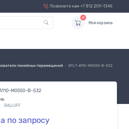
Позвоните нам
+7 812 209-1346
0
Моя корзина
зователи линейных перемещений
BTL7-A110-M0550-B-S32
A110-M0550-B-S32
л:
BALLUFF
а по запросу