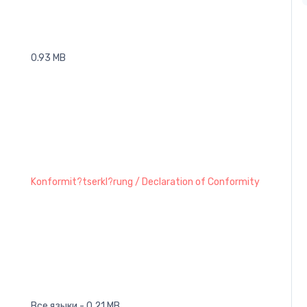
0.93 MB
Konformit?tserkl?rung / Declaration of Conformity
Все языки - 0.21 MB