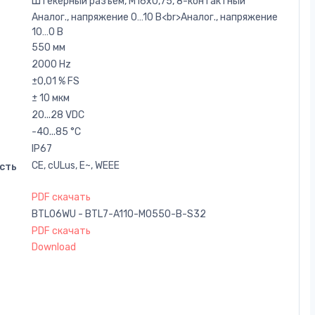
Штекерный разъем, M16x0,75, 8-контактный
Аналог., напряжение 0…10 В<br>Аналог., напряжение
10…0 В
550 мм
2000 Hz
±0,01 % FS
± 10 мкм
20...28 VDC
-40...85 °C
IP67
CE, cULus, E~, WEEE
сть
PDF скачать
BTL06WU - BTL7-A110-M0550-B-S32
PDF скачать
Download