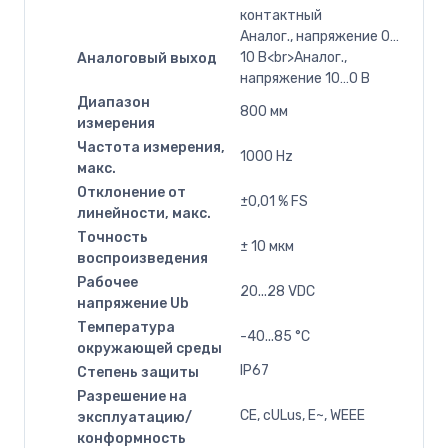
контактный
Аналог., напряжение 0…
10 В<br>Аналог.,
Аналоговый выход
напряжение 10…0 В
Диапазон
800 мм
измерения
Частота измерения,
1000 Hz
макс.
Отклонение от
±0,01 % FS
линейности, макс.
Точность
± 10 мкм
воспроизведения
Рабочее
20...28 VDC
напряжение Ub
Температура
-40...85 °C
окружающей среды
IP67
Степень защиты
Разрешение на
CE, cULus, E~, WEEE
эксплуатацию/
конформность