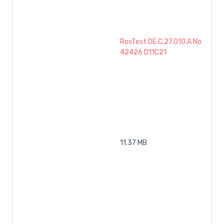
RosTest DE.C.27.010.A No
42426 D11C21
11.37 MB