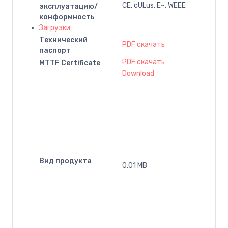
CE, cULus, E~, WEEE
эксплуатацию/
конформность
Загрузки
Технический
PDF скачать
паспорт
PDF скачать
MTTF Certificate
Download
Вид продукта
0.01 MB