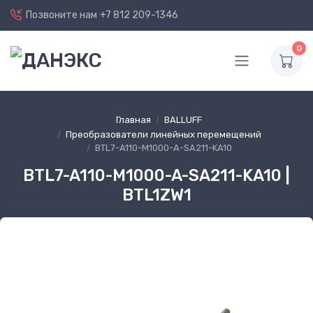
Позвоните нам
+7 812 209-1346
0
Главная
BALLUFF
Преобразователи линейных перемещений
BTL7-A110-M1000-A-SA211-KA10
BTL7-A110-M1000-A-SA211-KA10 |
BTL1ZW1