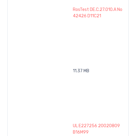
RosTest DE.C.27.010.A No
42426 D11C21
11.37 MB
UL E227256 20020809
B16M99