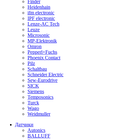
Finder
Heidenhain
ifm electronic
IPF electronic
Lenze-AC Tech
Leuze
Microsonic
MP-Elektronik
Omron
Pepperl+Fuchs
Phoenix Contact
Pilz
Schaltbau
Schneider Electric
Sew-Eurodrive
SICK
Siemens
Temposonics
Turck
Wago
Weidmuller
Датчики
Autonics
BALLUFF