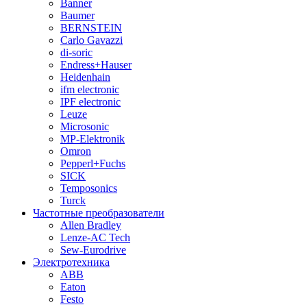
Banner
Baumer
BERNSTEIN
Carlo Gavazzi
di-soric
Endress+Hauser
Heidenhain
ifm electronic
IPF electronic
Leuze
Microsonic
MP-Elektronik
Omron
Pepperl+Fuchs
SICK
Temposonics
Turck
Частотные преобразователи
Allen Bradley
Lenze-AC Tech
Sew-Eurodrive
Электротехника
ABB
Eaton
Festo