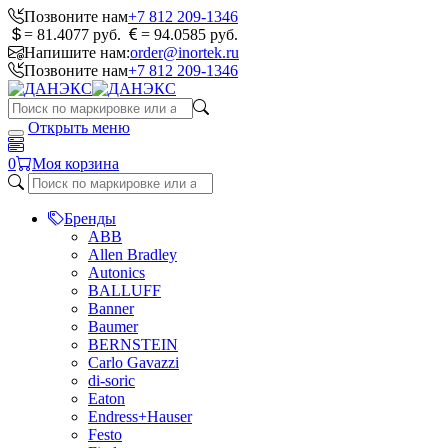
Позвоните нам
+7 812 209-1346
= 81.4077 руб.
= 94.0585 руб.
Напишите нам:
order@inortek.ru
Позвоните нам
+7 812 209-1346
Открыть меню
0
Моя корзина
Бренды
ABB
Allen Bradley
Autonics
BALLUFF
Banner
Baumer
BERNSTEIN
Carlo Gavazzi
di-soric
Eaton
Endress+Hauser
Festo