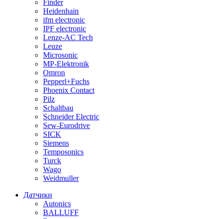
Finder
Heidenhain
ifm electronic
IPF electronic
Lenze-AC Tech
Leuze
Microsonic
MP-Elektronik
Omron
Pepperl+Fuchs
Phoenix Contact
Pilz
Schaltbau
Schneider Electric
Sew-Eurodrive
SICK
Siemens
Temposonics
Turck
Wago
Weidmuller
Датчики
Autonics
BALLUFF