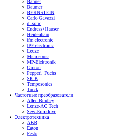
Banner
Baumer
BERNSTEIN
Carlo Gavazzi
di-soric
Endress+Hauser
Heidenhain
ifm electronic
IPF electronic
Leuze
Microsonic
MP-Elektronik
Omron
Pepperl+Fuchs
SICK
Temposonics
Turck
Частотные преобразователи
Allen Bradley
Lenze-AC Tech
Sew-Eurodrive
Электротехника
ABB
Eaton
Festo