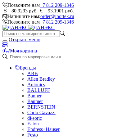
Позвоните нам
+7 812 209-1346
= 80.9293 руб.
= 93.1901 руб.
Напишите нам:
order@inortek.ru
Позвоните нам
+7 812 209-1346
Открыть меню
0
Моя корзина
Бренды
ABB
Allen Bradley
Autonics
BALLUFF
Banner
Baumer
BERNSTEIN
Carlo Gavazzi
di-soric
Eaton
Endress+Hauser
Festo