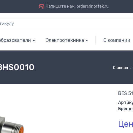
Напишите нам:
order@inortek.ru
образователи
Электротехника
О компании
 BHS0010
Главная
BES 5
Артику
Бренд:
Цен