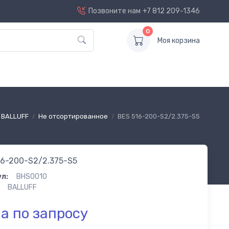
Позвоните нам
+7 812 209-1346
0
Моя корзина
BALLUFF
Не отсортированное
BES 516-200-S2/2.375-S5
16-200-S2/2.375-S5
л:
BHS0010
BALLUFF
а по запросу