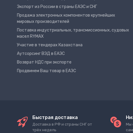
Экспорт из России в страны ЕАЭС и СНГ
Продажа электронных компонентов крупнейших
мировых производителей
Поставка индустриальных, трансмиссионных, судовых
масел RYMAX
Участие в тендерах Казахстана
Аутсорсинг ВЭД в ЕАЭС
Возврат НДС при экспорте
Продвинем Ваш товар в ЕАЭС
Быстрая доставка
Ни
Доставка в РФ и страны СНГ от
Мы 
трёх недель
сам