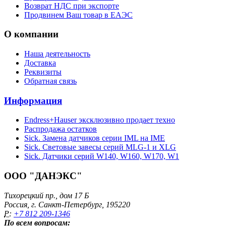
Возврат НДС при экспорте
Продвинем Ваш товар в ЕАЭС
О компании
Наша деятельность
Доставка
Реквизиты
Обратная связь
Информация
Endress+Hauser эксклюзивно продает техно
Распродажа остатков
Sick. Замена датчиков серии IML на IME
Sick. Световые завесы серий MLG-1 и XLG
Sick. Датчики серий W140, W160, W170, W1
ООО "ДАНЭКС"
Тихорецкий пр., дом 17 Б
Россия, г. Санкт-Петербург, 195220
P:
+7 812 209-1346
По всем вопросам: