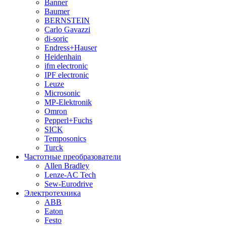
Banner
Baumer
BERNSTEIN
Carlo Gavazzi
di-soric
Endress+Hauser
Heidenhain
ifm electronic
IPF electronic
Leuze
Microsonic
MP-Elektronik
Omron
Pepperl+Fuchs
SICK
Temposonics
Turck
Частотные преобразователи
Allen Bradley
Lenze-AC Tech
Sew-Eurodrive
Электротехника
ABB
Eaton
Festo