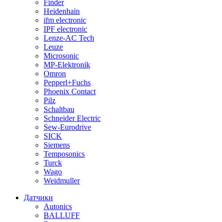
Finder
Heidenhain
ifm electronic
IPF electronic
Lenze-AC Tech
Leuze
Microsonic
MP-Elektronik
Omron
Pepperl+Fuchs
Phoenix Contact
Pilz
Schaltbau
Schneider Electric
Sew-Eurodrive
SICK
Siemens
Temposonics
Turck
Wago
Weidmuller
Датчики
Autonics
BALLUFF