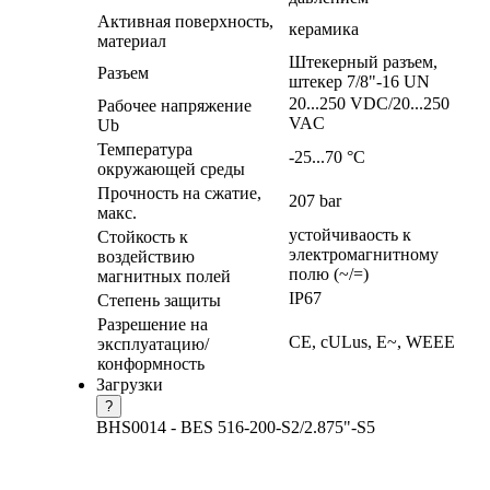
Активная поверхность,
керамика
материал
Штекерный разъем,
Разъем
штекер 7/8"-16 UN
20...250 VDC/20...250
Рабочее напряжение
VAC
Ub
Температура
-25...70 °C
окружающей среды
Прочность на сжатие,
207 bar
макс.
устойчиваость к
Стойкость к
электромагнитному
воздействию
полю (~/=)
магнитных полей
IP67
Степень защиты
Разрешение на
CE, cULus, E~, WEEE
эксплуатацию/
конформность
Загрузки
?
BHS0014 - BES 516-200-S2/2.875"-S5