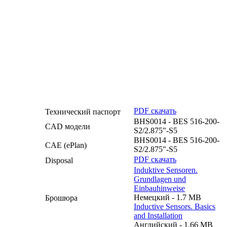
PDF скачать
Технический паспорт
BHS0014 - BES 516-200-
CAD модели
S2/2.875"-S5
BHS0014 - BES 516-200-
CAE (ePlan)
S2/2.875"-S5
PDF скачать
Disposal
Induktive Sensoren.
Grundlagen und
Einbauhinweise
Немецкий - 1.7 MB
Брошюра
Inductive Sensors. Basics
and Installation
Английский - 1.66 MB