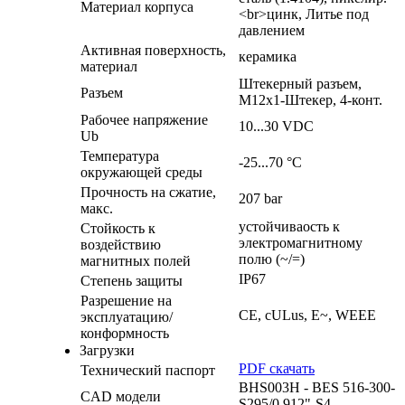
Материал корпуса
<br>цинк, Литье под
давлением
Активная поверхность,
керамика
материал
Штекерный разъем,
Разъем
M12x1-Штекер, 4-конт.
Рабочее напряжение
10...30 VDC
Ub
Температура
-25...70 °C
окружающей среды
Прочность на сжатие,
207 bar
макс.
устойчиваость к
Стойкость к
электромагнитному
воздействию
полю (~/=)
магнитных полей
IP67
Степень защиты
Разрешение на
CE, cULus, E~, WEEE
эксплуатацию/
конформность
Загрузки
PDF скачать
Технический паспорт
BHS003H - BES 516-300-
CAD модели
S295/0.912"-S4