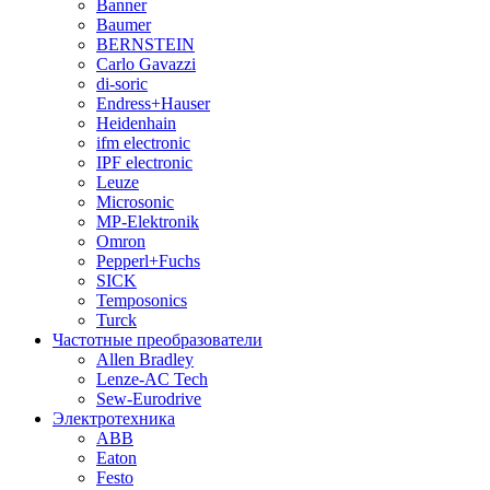
Banner
Baumer
BERNSTEIN
Carlo Gavazzi
di-soric
Endress+Hauser
Heidenhain
ifm electronic
IPF electronic
Leuze
Microsonic
MP-Elektronik
Omron
Pepperl+Fuchs
SICK
Temposonics
Turck
Частотные преобразователи
Allen Bradley
Lenze-AC Tech
Sew-Eurodrive
Электротехника
ABB
Eaton
Festo