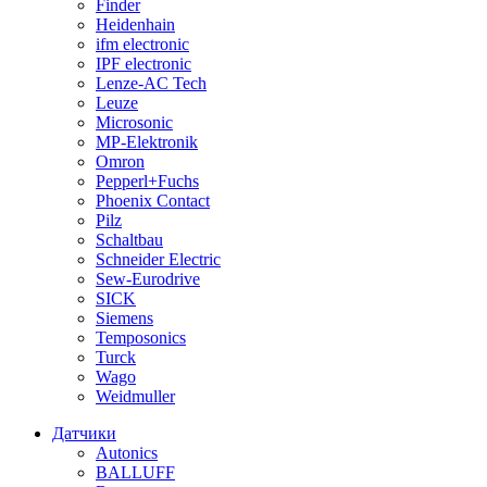
Finder
Heidenhain
ifm electronic
IPF electronic
Lenze-AC Tech
Leuze
Microsonic
MP-Elektronik
Omron
Pepperl+Fuchs
Phoenix Contact
Pilz
Schaltbau
Schneider Electric
Sew-Eurodrive
SICK
Siemens
Temposonics
Turck
Wago
Weidmuller
Датчики
Autonics
BALLUFF