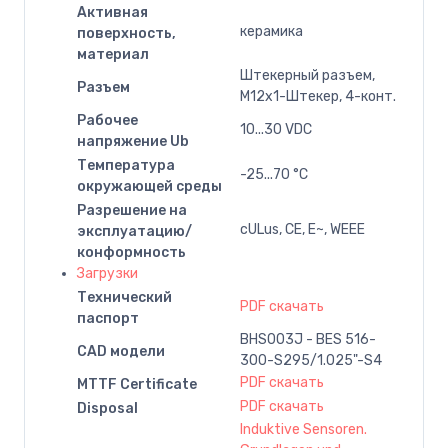
Активная
керамика
поверхность,
материал
Штекерный разъем,
Разъем
M12x1-Штекер, 4-конт.
Рабочее
10...30 VDC
напряжение Ub
Температура
-25...70 °C
окружающей среды
Разрешение на
cULus, CE, E~, WEEE
эксплуатацию/
конформность
Загрузки
Технический
PDF скачать
паспорт
BHS003J - BES 516-
CAD модели
300-S295/1.025"-S4
PDF скачать
MTTF Certificate
PDF скачать
Disposal
Induktive Sensoren.