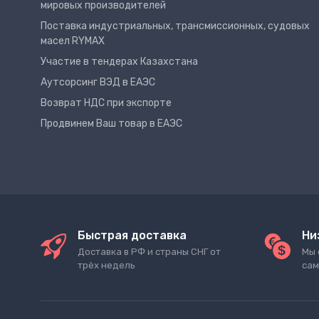
мировых производителей
Поставка индустриальных, трансмиссионных, судовых
масел RYMAX
Участие в тендерах Казахстана
Аутсорсинг ВЭД в ЕАЭС
Возврат НДС при экспорте
Продвинем Ваш товар в ЕАЭС
Быстрая доставка
Ни
Доставка в РФ и страны СНГ от
Мы 
трёх недель
сам