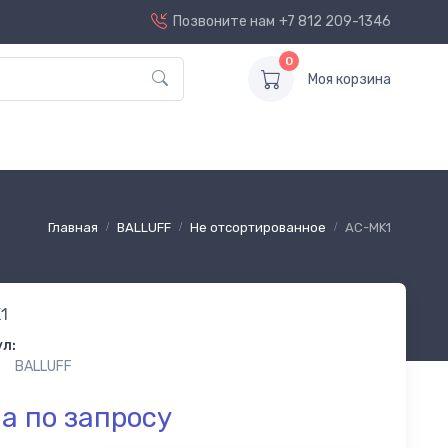
Позвоните нам
+7 812 209-1346
0
Моя корзина
Главная
BALLUFF
Не отсортированное
AC-MK1
1
л:
BALLUFF
а по запросу