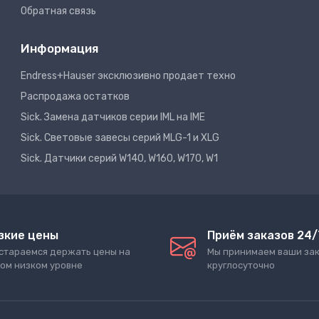
Обратная связь
Информация
Endress+Hauser эксклюзивно продает техно
Распродажа остатков
Sick. Замена датчиков серии IML на IME
Sick. Световые завесы серий MLG-1 и XLG
Sick. Датчики серий W140, W160, W170, W1
зкие цены
Приём заказов 24/
стараемся держать цены на
Мы принимаем ваши за
ом низком уровне
круглосуточно