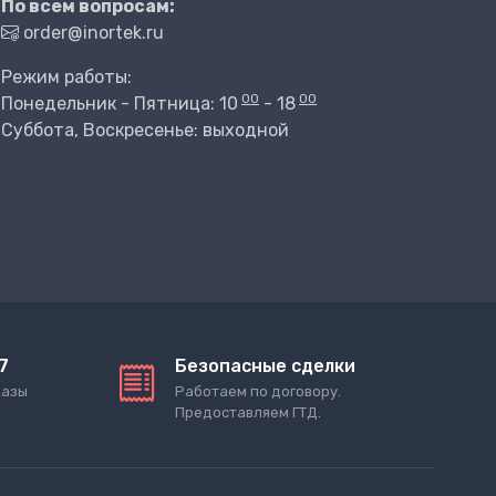
По всем вопросам:
order@inortek.ru
Режим работы:
00
00
Понедельник - Пятница: 10
- 18
Суббота, Воскресенье: выходной
7
Безопасные сделки
казы
Работаем по договору.
Предоставляем ГТД.