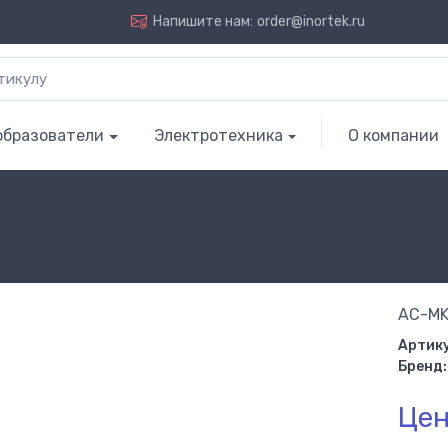
Напишите нам:
order@inortek.ru
образователи
Электротехника
О компании
AC-MK
Артику
Бренд:
Цен