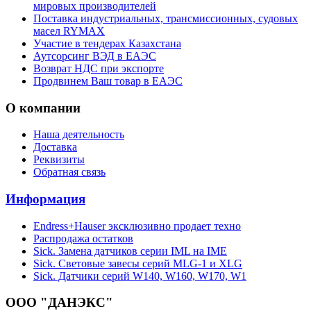
мировых производителей
Поставка индустриальных, трансмиссионных, судовых
масел RYMAX
Участие в тендерах Казахстана
Аутсорсинг ВЭД в ЕАЭС
Возврат НДС при экспорте
Продвинем Ваш товар в ЕАЭС
О компании
Наша деятельность
Доставка
Реквизиты
Обратная связь
Информация
Endress+Hauser эксклюзивно продает техно
Распродажа остатков
Sick. Замена датчиков серии IML на IME
Sick. Световые завесы серий MLG-1 и XLG
Sick. Датчики серий W140, W160, W170, W1
ООО "ДАНЭКС"