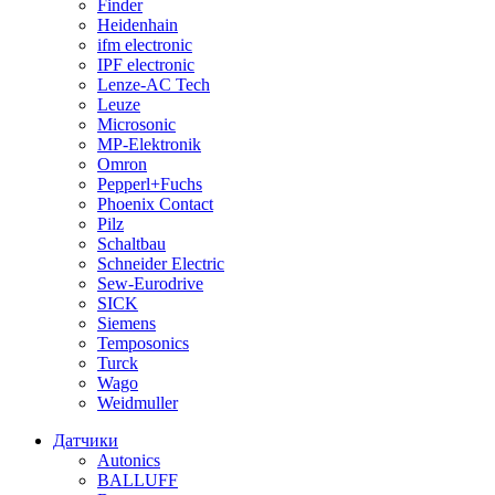
Finder
Heidenhain
ifm electronic
IPF electronic
Lenze-AC Tech
Leuze
Microsonic
MP-Elektronik
Omron
Pepperl+Fuchs
Phoenix Contact
Pilz
Schaltbau
Schneider Electric
Sew-Eurodrive
SICK
Siemens
Temposonics
Turck
Wago
Weidmuller
Датчики
Autonics
BALLUFF