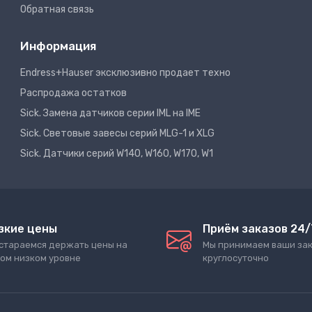
Обратная связь
Информация
Endress+Hauser эксклюзивно продает техно
Распродажа остатков
Sick. Замена датчиков серии IML на IME
Sick. Световые завесы серий MLG-1 и XLG
Sick. Датчики серий W140, W160, W170, W1
зкие цены
Приём заказов 24/
стараемся держать цены на
Мы принимаем ваши за
ом низком уровне
круглосуточно