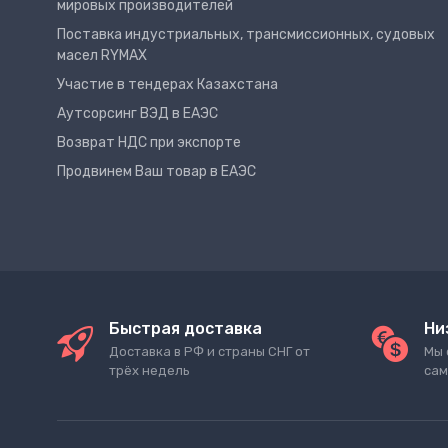
мировых производителей
Поставка индустриальных, трансмиссионных, судовых
масел RYMAX
Участие в тендерах Казахстана
Аутсорсинг ВЭД в ЕАЭС
Возврат НДС при экспорте
Продвинем Ваш товар в ЕАЭС
Быстрая доставка
Ни
Доставка в РФ и страны СНГ от
Мы 
трёх недель
сам