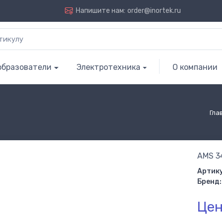
Напишите нам:
order@inortek.ru
образователи
Электротехника
О компании
Гла
AMS 34
Артику
Бренд:
Цен