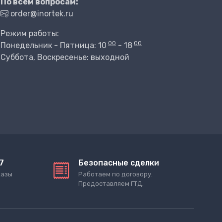
По всем вопросам:
order@inortek.ru
Режим работы:
00
00
Понедельник - Пятница: 10
- 18
Суббота, Воскресенье: выходной
7
Безопасные сделки
казы
Работаем по договору.
Предоставляем ГТД.