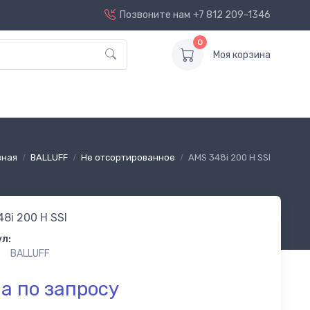
Позвоните нам
+7 812 209-1346
0
Моя корзина
вная
BALLUFF
Не отсортированное
AMS 348i 200 H SSI
8i 200 H SSI
л:
BALLUFF
а по запросу