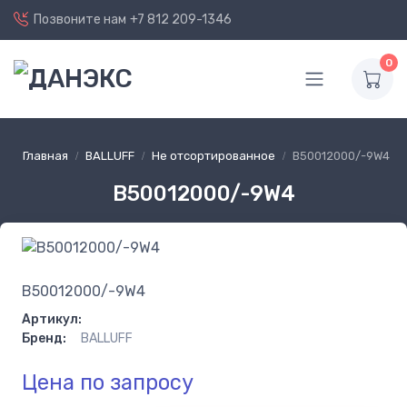
Позвоните нам
+7 812 209-1346
0
Главная
BALLUFF
Не отсортированное
B50012000/-9W4
B50012000/-9W4
B50012000/-9W4
Артикул:
Бренд:
BALLUFF
Цена по запросу