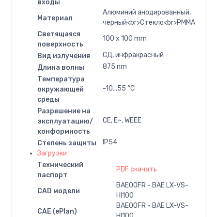
входы
Алюминий анодированный,
Материал
черный<br>Стекло<br>PMMA
Светящаяся
100 x 100 mm
поверхность
СД, инфракрасный
Вид излучения
875 nm
Длина волны
Температура
-10...55 °C
окружающей
среды
Разрешение на
CE, E~, WEEE
эксплуатацию/
конформность
IP54
Степень защиты
Загрузки
Технический
PDF скачать
паспорт
BAE00FR - BAE LX-VS-
CAD модели
HI100
BAE00FR - BAE LX-VS-
CAE (ePlan)
HI100