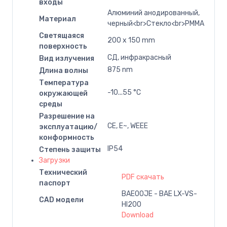
входы
Алюминий анодированный,
Материал
черный<br>Стекло<br>PMMA
Светящаяся
200 x 150 mm
поверхность
СД, инфракрасный
Вид излучения
875 nm
Длина волны
Температура
-10...55 °C
окружающей
среды
Разрешение на
CE, E~, WEEE
эксплуатацию/
конформность
IP54
Степень защиты
Загрузки
Технический
PDF скачать
паспорт
BAE00JE - BAE LX-VS-
CAD модели
HI200
Download