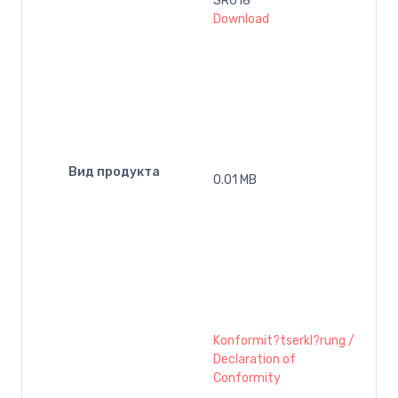
SR018
Download
Вид продукта
0.01 MB
Konformit?tserkl?rung /
Declaration of
Conformity