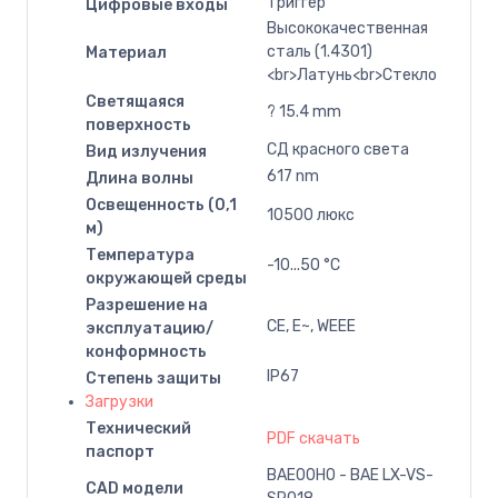
Триггер
Цифровые входы
Высококачественная
сталь (1.4301)
Материал
<br>Латунь<br>Стекло
Светящаяся
? 15.4 mm
поверхность
СД красного света
Вид излучения
617 nm
Длина волны
Освещенность (0,1
10500 люкс
м)
Температура
-10...50 °C
окружающей среды
Разрешение на
CE, E~, WEEE
эксплуатацию/
конформность
IP67
Степень защиты
Загрузки
Технический
PDF скачать
паспорт
BAE00H0 - BAE LX-VS-
CAD модели