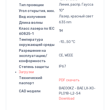
Линия, распр. Гаусса
Тип проекции
10°
Угол открытия, мин.
Лазер, красный свет
Вид излучения
635 nm
Длина волны
Класс лазера по IEC
1M
60825-1
Температура
-10...50 °C
окружающей среды
Разрешение на
CE, WEEE
эксплуатацию/
конформность
IP67
Степень защиты
Загрузки
Технический
PDF скачать
паспорт
BAE00KZ - BAE LX-XO-
CAD модели
PL018-L2-S4
Download