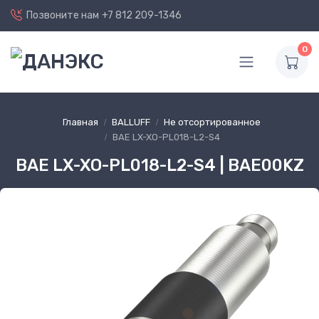
Позвоните нам
+7 812 209-1346
0
Главная
BALLUFF
Не отсортированное
BAE LX-XO-PL018-L2-S4
BAE LX-XO-PL018-L2-S4 | BAE00KZ