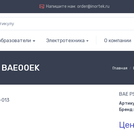
Напишите нам:
order@inortek.ru
образователи
Электротехника
О компании
| BAE00EK
Главная
BAE P
Артику
Бренд:
Цен