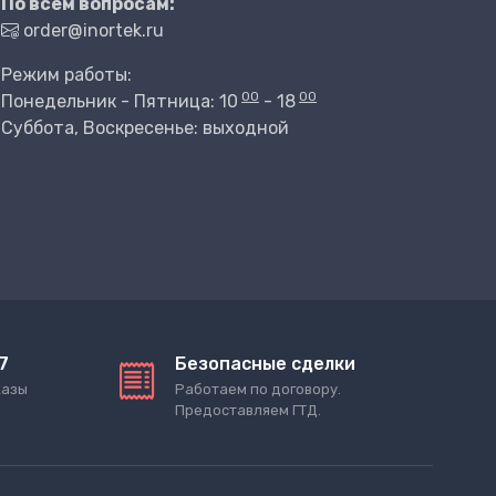
По всем вопросам:
order@inortek.ru
Режим работы:
00
00
Понедельник - Пятница: 10
- 18
Суббота, Воскресенье: выходной
7
Безопасные сделки
казы
Работаем по договору.
Предоставляем ГТД.