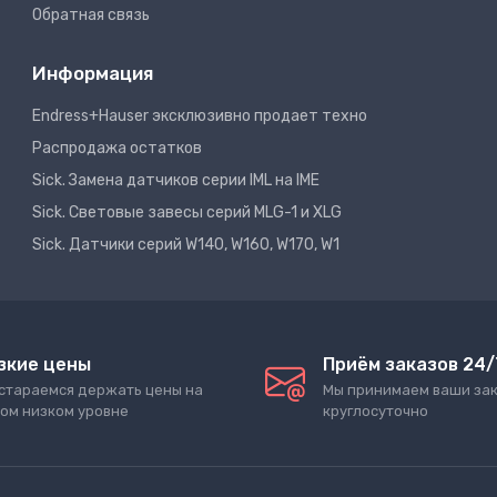
Обратная связь
Информация
Endress+Hauser эксклюзивно продает техно
Распродажа остатков
Sick. Замена датчиков серии IML на IME
Sick. Световые завесы серий MLG-1 и XLG
Sick. Датчики серий W140, W160, W170, W1
зкие цены
Приём заказов 24/
стараемся держать цены на
Мы принимаем ваши за
ом низком уровне
круглосуточно