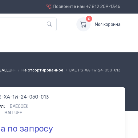
Позвоните нам
+7 812 209-1346
0
Моя корзина
BALLUFF
Не отсортированное
BAE PS-XA-1W-24-050-013
S-XA-1W-24-050-013
л:
BAE00EK
BALLUFF
а по запросу