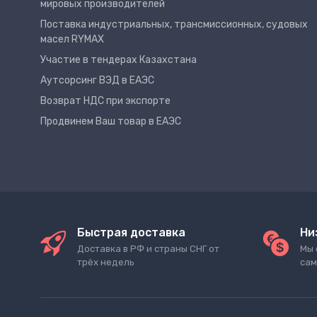
мировых производителей
Поставка индустриальных, трансмиссионных, судовых
масел RYMAX
Участие в тендерах Казахстана
Аутсорсинг ВЭД в ЕАЭС
Возврат НДС при экспорте
Продвинем Ваш товар в ЕАЭС
Быстрая доставка
Ни
Доставка в РФ и страны СНГ от
Мы 
трёх недель
сам