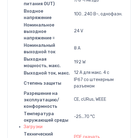
7/8"-Гнездо
питания OUT)
Входное
100…240 В~, однофазн.
напряжение
Номинальное
24 V
выходное
напряжение =
Номинальный
8 A
выходной ток
Выходная
192 W
мощность, макс.
12 A для макс. 4 с
Выходной ток, макс.
IP67 со штекерным
Степень защиты
разъемом
Разрешение на
CE, cURus, WEEE
эксплуатацию/
конформность
Температура
-25...70 °C
окружающей среды
Загрузки
Технический
PDF скачать