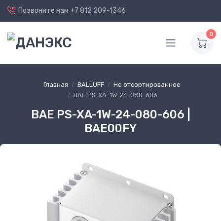
Позвоните нам
+7 812 209-1346
0
Главная
BALLUFF
Не отсортированное
BAE PS-XA-1W-24-080-606
BAE PS-XA-1W-24-080-606 |
BAE00FY