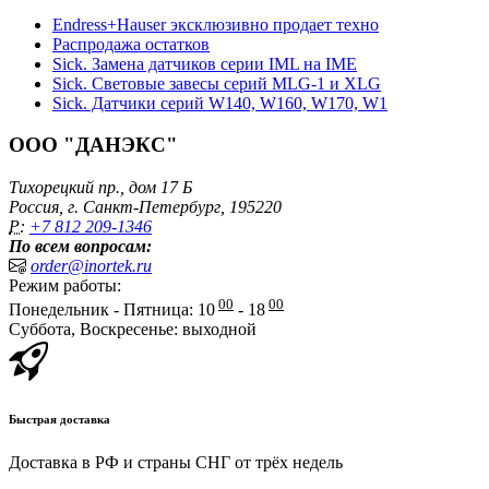
Endress+Hauser эксклюзивно продает техно
Распродажа остатков
Sick. Замена датчиков серии IML на IME
Sick. Световые завесы серий MLG-1 и XLG
Sick. Датчики серий W140, W160, W170, W1
ООО "ДАНЭКС"
Тихорецкий пр., дом 17 Б
Россия, г. Санкт-Петербург, 195220
P:
+7 812 209-1346
По всем вопросам:
order@inortek.ru
Режим работы:
00
00
Понедельник - Пятница: 10
- 18
Суббота, Воскресенье: выходной
Быстрая доставка
Доставка в РФ и страны СНГ от трёх недель