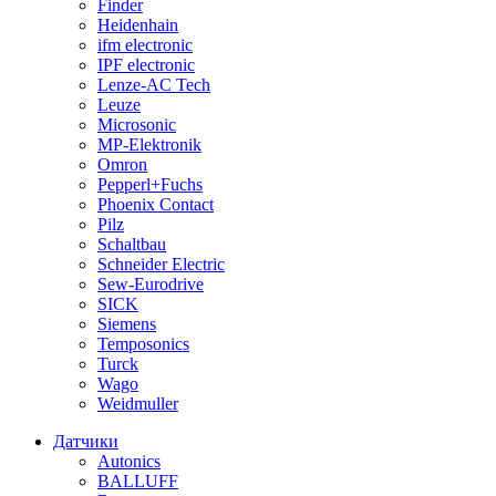
Finder
Heidenhain
ifm electronic
IPF electronic
Lenze-AC Tech
Leuze
Microsonic
MP-Elektronik
Omron
Pepperl+Fuchs
Phoenix Contact
Pilz
Schaltbau
Schneider Electric
Sew-Eurodrive
SICK
Siemens
Temposonics
Turck
Wago
Weidmuller
Датчики
Autonics
BALLUFF