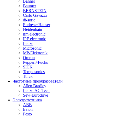
Banner
Baumer
BERNSTEIN
Carlo Gavazzi
di-soric
Endress+Hauser
Heidenhain
ifm electronic
IPF electronic
Leuze
Microsonic
MP-Elektronik
Omron
Pepperl+Fuchs
SICK
Temposonics
Turck
Частотные преобразователи
Allen Bradley
Lenze-AC Tech
Sew-Eurodrive
Электротехника
ABB
Eaton
Festo