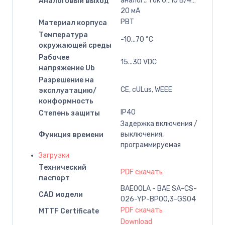
аналог., ток 0…10 В/4…
Аналоговый выход
20 мА
PBT
Материал корпуса
Температура
-10...70 °C
окружающей среды
Рабочее
15...30 VDC
напряжение Ub
Разрешение на
CE, cULus, WEEE
эксплуатацию/
конформность
IP40
Степень защиты
Задержка включения /
выключения,
Функция времени
программируемая
Загрузки
Технический
PDF скачать
паспорт
BAE00LA - BAE SA-CS-
CAD модели
026-YP-BP00,3-GS04
PDF скачать
MTTF Certificate
Download