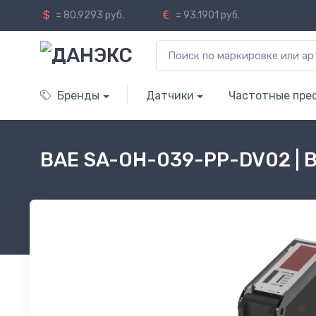
= 80.9293 руб.
= 93.1901 руб.
Бренды
Датчики
Частотные пре
BAE SA-OH-039-PP-DV02 | 