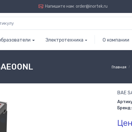
Напишите нам:
order@inortek.ru
образователи
Электротехника
О компании
BAE00NL
Главная
BAE S
Артику
Бренд:
Цен