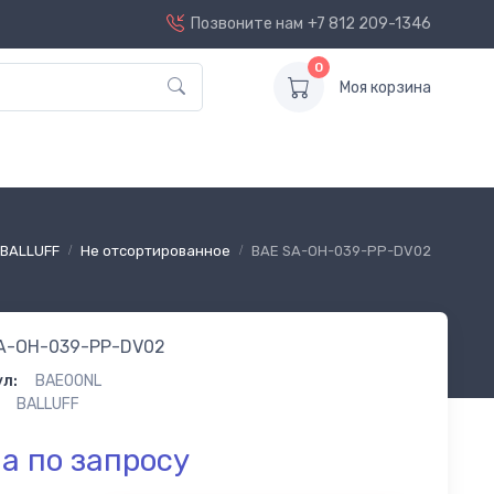
Позвоните нам
+7 812 209-1346
0
Моя корзина
BALLUFF
Не отсортированное
BAE SA-OH-039-PP-DV02
A-OH-039-PP-DV02
л:
BAE00NL
BALLUFF
а по запросу