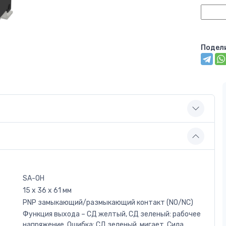
Подел
SA-OH
15 x 36 x 61 мм
PNP замыкающий/размыкающий контакт (NO/NC)
Функция выхода – СД желтый, СД зеленый: рабочее
напряжение, Ошибка: СД зеленый, мигает, Сила