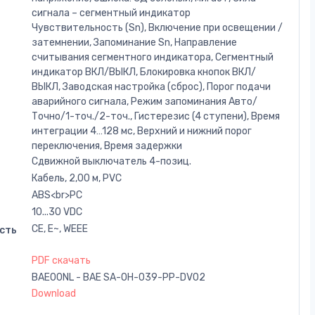
сигнала – сегментный индикатор
Чувствительность (Sn), Включение при освещении /
затемнении, Запоминание Sn, Направление
считывания сегментного индикатора, Сегментный
индикатор ВКЛ/ВЫКЛ, Блокировка кнопок ВКЛ/
ВЫКЛ, Заводская настройка (сброс), Порог подачи
аварийного сигнала, Режим запоминания Авто/
Точно/1-точ./2-точ., Гистерезис (4 ступени), Время
интеграции 4…128 мс, Верхний и нижний порог
переключения, Время задержки
Сдвижной выключатель 4-позиц.
Кабель, 2,00 м, PVC
ABS<br>PC
10...30 VDC
CE, E~, WEEE
сть
PDF скачать
BAE00NL - BAE SA-OH-039-PP-DV02
Download