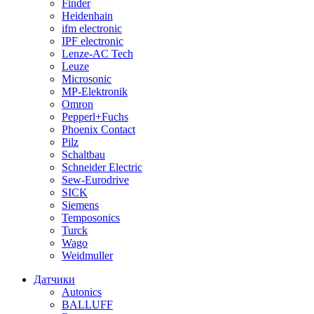
Finder
Heidenhain
ifm electronic
IPF electronic
Lenze-AC Tech
Leuze
Microsonic
MP-Elektronik
Omron
Pepperl+Fuchs
Phoenix Contact
Pilz
Schaltbau
Schneider Electric
Sew-Eurodrive
SICK
Siemens
Temposonics
Turck
Wago
Weidmuller
Датчики
Autonics
BALLUFF