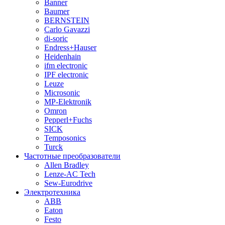
Banner
Baumer
BERNSTEIN
Carlo Gavazzi
di-soric
Endress+Hauser
Heidenhain
ifm electronic
IPF electronic
Leuze
Microsonic
MP-Elektronik
Omron
Pepperl+Fuchs
SICK
Temposonics
Turck
Частотные преобразователи
Allen Bradley
Lenze-AC Tech
Sew-Eurodrive
Электротехника
ABB
Eaton
Festo