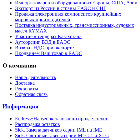
Импорт товаров и оборудования из Европы, США, Азии
Экспорт из России в страны ЕАЭС и СНГ
Продажа электронных компонентов крупнейших
мировых производителей
Поставка индустриальных, трансмиссионных, судовых
масел RYMAX
Участие в тендерах Казахстана
Аутсорсинг ВЭД в ЕАЭС
Возврат НДС при экспорте
Продвинем Ваш товар в ЕАЭС
О компании
Наша деятельность
Доставка
Реквизиты
Обратная связь
Информация
Endress+Hauser эксклюзивно продает техно
Распродажа остатков
Sick. Замена датчиков серии IML на IME
Sick. Световые завесы серий MLG-1 и XLG