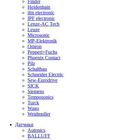
Finder
Heidenhain
ifm electronic
IPF electronic
Lenze-AC Tech
Leuze
Microsonic
MP-Elektronik
Omron
Pepperl+Fuchs
Phoenix Contact
Pilz
Schaltbau
Schneider Electric
Sew-Eurodrive
SICK
Siemens
Temposonics
Turck
Wago
Weidmuller
Датчики
Autonics
BALLUFF