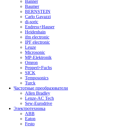
Banner
Baumer
BERNSTEIN
Carlo Gavazzi
di-soric
Endress+Hauser
Heidenhain
ifm electronic
IPF electronic
Leuze
Microsonic
MP-Elektronik
Omron
Pepperl+Fuchs
SICK
Temposonics
Turck
Частотные преобразователи
Allen Bradley
Lenze-AC Tech
Sew-Eurodrive
Электротехника
ABB
Eaton
Festo