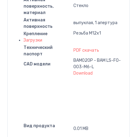
Cтекло
поверхность,
материал
Активная
выпуклая, 1 апертура
поверхность
Резьба M12x1
Крепление
Загрузки
Технический
PDF скачать
паспорт
BAM020P - BAM LS-FO-
CAD модели
003-M6-L
Download
Вид продукта
0.01 MB