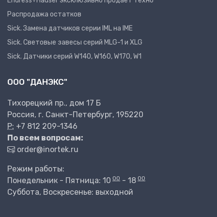
Endress+Hauser эксклюзивно продает техно
Распродажа остатков
Sick. Замена датчиков серии IML на IME
Sick. Световые завесы серий MLG-1 и XLG
Sick. Датчики серий W140, W160, W170, W1
ООО "ДАНЭКС"
Тихорецкий пр., дом 17 Б
Россия, г. Санкт-Петербург, 195220
P:
+7 812 209-1346
По всем вопросам:
order@inortek.ru
Режим работы:
00
00
Понедельник - Пятница: 10
- 18
Суббота, Воскресенье: выходной