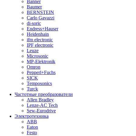
Banner
Baumer
BERNSTEIN
Carlo Gavazzi
di-soric
Endress+Hauser
Heidenhain
ifm electronic
IPF electronic
Leuze
Microsonic
MP-Elektronik
Omron
Pepperl+Fuchs
SICK
Temposonics
Turck
Частотные преобразователи
Allen Bradley
Lenze-AC Tech
Sew-Eurodrive
Электротехника
ABB
Eaton
Festo