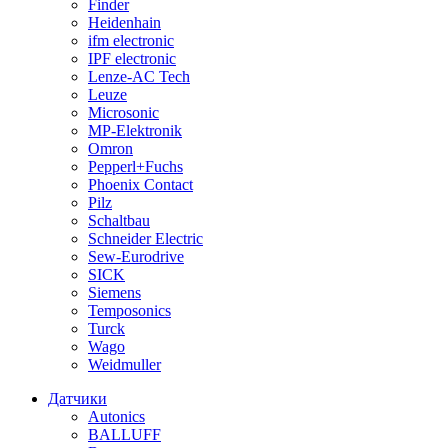
Finder
Heidenhain
ifm electronic
IPF electronic
Lenze-AC Tech
Leuze
Microsonic
MP-Elektronik
Omron
Pepperl+Fuchs
Phoenix Contact
Pilz
Schaltbau
Schneider Electric
Sew-Eurodrive
SICK
Siemens
Temposonics
Turck
Wago
Weidmuller
Датчики
Autonics
BALLUFF