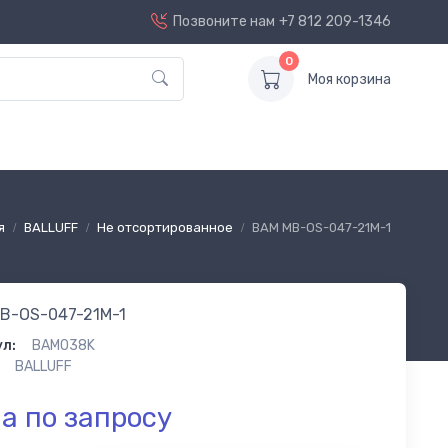
Позвоните нам
+7 812 209-1346
0
Моя корзина
я
BALLUFF
Не отсортированное
BAM MB-OS-047-21M-1
B-OS-047-21M-1
л:
BAM038K
BALLUFF
а по запросу