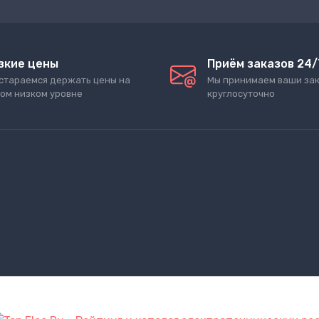
зкие цены
Приём заказов 24/
стараемся держать цены на
Мы принимаем ваши за
ом низком уровне
круглосуточно