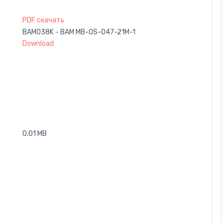
PDF скачать
BAM038K - BAM MB-OS-047-21M-1
Download
0.01 MB