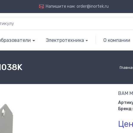
Напишите нам:
order@inortek.ru
образователи
Электротехника
О компании
M038K
Главна
BAM M
Артику
Бренд:
Цен