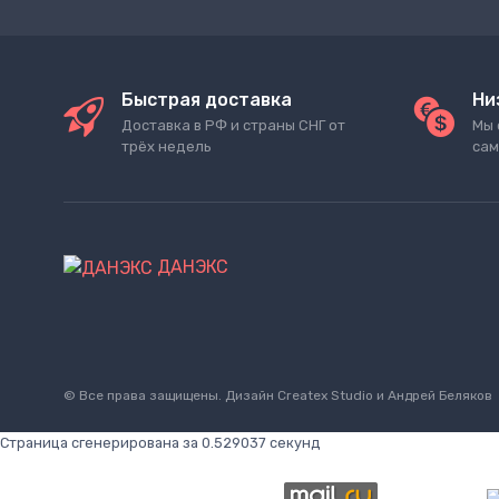
Быстрая доставка
Ни
Доставка в РФ и страны СНГ от
Мы 
трёх недель
сам
ДАНЭКС
© Все права защищены. Дизайн
Createx Studio
и Андрей Беляков
Страница сгенерирована за 0.529037 секунд