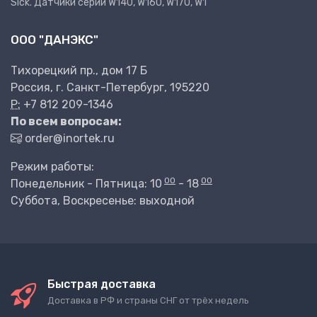
Sick. Датчики серий W140, W160, W170, W1
ООО "ДАНЭКС"
Тихорецкий пр., дом 17 Б
Россия, г. Санкт-Петербург, 195220
P:
+7 812 209-1346
По всем вопросам:
order@inortek.ru
Режим работы:
00
00
Понедельник - Пятница: 10
- 18
Суббота, Воскресенье: выходной
Быстрая доставка
Доставка в РФ и страны СНГ от трёх недель