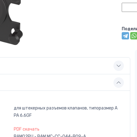
Подел
для штекерных разъемов клапанов, типоразмер A
PA 6.6GF
PDF скачать
BAM02PU - BAM MC-CC-044-B09-A