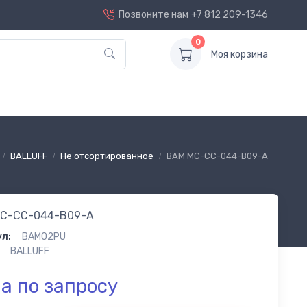
Позвоните нам
+7 812 209-1346
0
Моя корзина
BALLUFF
Не отсортированное
BAM MC-CC-044-B09-A
C-CC-044-B09-A
л:
BAM02PU
BALLUFF
а по запросу