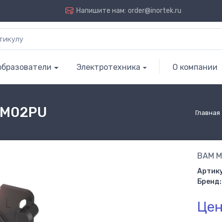
Напишите нам:
order@inortek.ru
образователи
Электротехника
О компании
AM02PU
Главная
BAM M
Артику
Бренд:
Цен