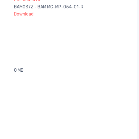
BAM037Z - BAM MC-MP-054-01-R
Download
0 MB