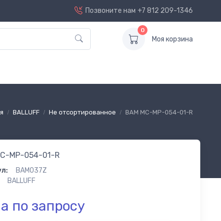
Позвоните нам
+7 812 209-1346
0
Моя корзина
я
BALLUFF
Не отсортированное
BAM MC-MP-054-01-R
C-MP-054-01-R
л:
BAM037Z
BALLUFF
а по запросу