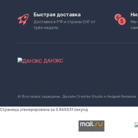
Быстрая доставка
Ни
Доставка в РФ и страны СНГ от
Мы 
трёх недель
сам
ДАНЭКС
© Все права защищены. Дизайн
Createx Studio
и Андрей Беляков
Страница сгенерирована за 0.865531 секунд