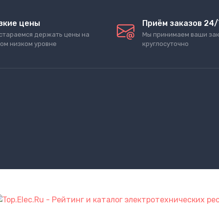
зкие цены
Приём заказов 24/
стараемся держать цены на
Мы принимаем ваши за
ом низком уровне
круглосуточно