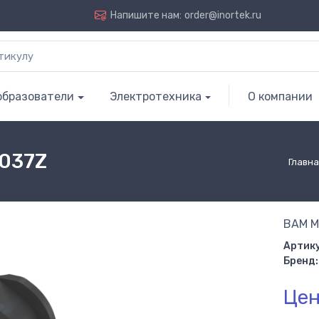
Напишите нам:
order@inortek.ru
образователи
Электротехника
О компании
M037Z
Главна
BAM M
Артику
Бренд:
Цен